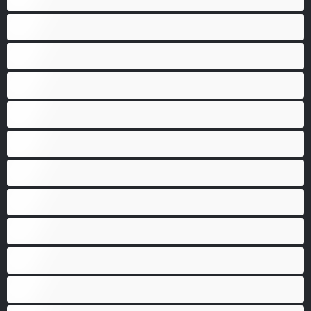
Etudiantes
Femmes au Foyer
Femmes fontaines
Femmes mûres
Fetiche
Fumeuses
Gros cul
Gros seins
Gros Seins
Grosses