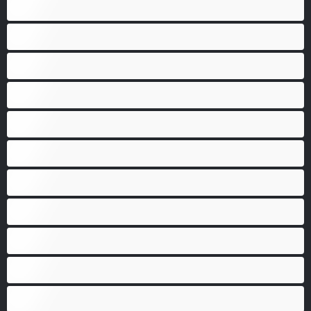
Indienne
Jeunes 18+
Jouets sexuels
Latinas
Les as du chat privé
Lesbiennes
Minettes
Musclé
Petite
Petits seins
Pornstar