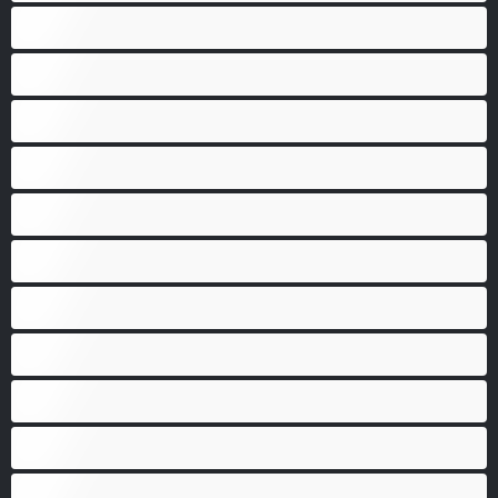
Arabe
Asiatique
Belles et rondes
Blacks
Blanches
Blondes
Bondage
Brunes
Chattes poilues
Chattes rasées
Enceintes