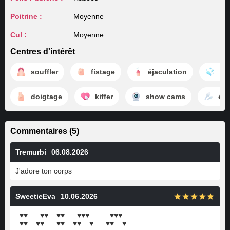
Poitrine :
Moyenne
Cul :
Moyenne
Centres d'intérêt
souffler
fistage
éjaculation
mo
doigtage
kiffer
show cams
éja
Commentaires (5)
Tremurbi
06.08.2026
J'adore ton corps
SweetieEva
10.06.2026
_♥♥___♥♥__♥♥___♥♥♥_____♥♥♥__
_♥♥__♥♥___♥♥__♥♥__♥___♥♥__♥_