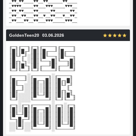
_♥♥_♥♥____♥♥__♥♥______♥♥____
_♥♥♥♥_____♥♥___♥♥♥_____♥♥♥__
_♥♥_♥♥____♥♥_____♥♥______♥♥_
_♥♥__♥♥___♥♥__♥__♥♥___♥__♥♥_
_♥♥___♥♥__♥♥___♥♥♥_____♥♥♥__
GoldenTeen20
03.06.2026
╓─╖╓──╖╓─╖╓────╖╓────╖
║█║║█╓╜║█║║█╓──╜║█╓──╜
║█╙╜╓╜░║█║║█╙──╖║█╙──╖
║█╓╖╙╖░║█║╙──╖█║╙──╖█║
║█║║█╙╖║█║╓──╜█║╓──╜█║
╙─╜╙──╜╙─╜╙────╜╙────╜
╓────╖░╓─────╖░╓────╖
║█╓──╜░║█╓─╖█║░║█╓╖█║
║█╙─╖░░║█║░║█║░║█╙╜╓╜
║█╓─╜░░║█║░║█║░║█╓╖╙╖
║█║░░░░║█╙─╜█║░║█║║█╙╖
╙─╜░░░░╙─────╜░╙─╜╙──╜
╓─╖░╓─╖╓─────╖░╓─╖░╓─╖
║█║░║█║║█╓─╖█║░║█║░║█║
║█╙─╜█║║█║░║█║░║█║░║█║
╙─╖█╓─╜║█║░║█║░║█║░║█║
░░║█║░░║█╙─╜█║░║█╙─╜█║
░░╙─╜░░╙─────╜░╙─────╜