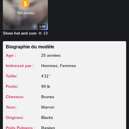
100 Jetons
1:59
18
Show hot and cum
Biographie du modèle
Age :
25 années
Intéressé par :
Hommes, Femmes
Taille:
4'11"
Poids:
99 lb
Cheveux:
Brunes
Yeux:
Marron
Origines:
Blacks
Poils Pubiens :
Rasées